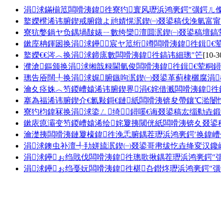
涓浗鏋椾笟闆嗗洟鍏徃寮犳寰风瓑浜鸿亴鍔″彉鍔ㄦ
鐜嬫櫈浠讳腑鍥戒腑鐓よ兘婧愰泦鍥㈠叕鍙稿伐浼氫富甯
寮犺嫳鍋ヤ负鍝堝皵婊ㄧ數绔欒澶囬泦鍥㈠叕鍙稿壇鎬
鏉庢柟鍕囦换涓浗鑸┖宸ヤ笟绗竴闆嗗洟鍏徃鍓€
鐜嬫€€涔︿换涓浗鍗庣數闆嗗洟鍏徃鎬讳細璁″笀
[10-3
濮滄鏂颁换涓浗缃戠粶閫氫俊闆嗗洟鍏徃鍓€荤粡
璁告厱闊╀换涓浗娓腑鏃呴泦鍥㈠叕鍙革蓟棣欐腐涓梾
瀹夊痉姝︿笉鍐嶆媴浠讳腑鍥界涓€姹借溅闆嗗洟鍏徃
搴為福浠讳腑鍥介€氱敤鎶€鏈紙闆嗗洟锛夋帶鑲℃湁闄愯
寮犳枃鍏冧换涓浗鍌ㄥ绮鐞嗘€诲叕鍙稿厷缁勬垚
鏉庡瘜灞变笉鍐嶆媴浠绘姹夐挗閾侊紙闆嗗洟锛夊叕鍙
瀹濋挗闆嗗洟鏈夐檺鍏徃浼忎腑鍝茬瓑浜鸿亴鍔′换鍏嶆
涓浗鐭虫补澶╃劧姘旈泦鍥㈠叕鍙哥帇绂忔垚绛変汉鑱
涓浗鑸ぉ绉戝伐闆嗗洟鍏徃璁歌揪鍝茬瓑浜鸿亴鍔″
涓浗鑸ぉ绉戞妧闆嗗洟鍏徃椹叴鐟炵瓑浜鸿亴鍔″