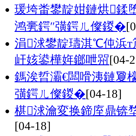
瑗垮畨鐢靛姏鏈烘鍒
鸿亴鍔″彉鍔ㄦ儏鍐�
[
涓浗鐢靛瓙淇℃伅浜
屽姟鍙樺姩鎯呭喌
[04-2
鎷涘晢灞€闆嗗洟鏈夐檺
彉鍔ㄦ儏鍐�
[04-18]
椹浗瀹変换鍗庢鼎锛
[04-18]