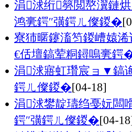
涓浗绗簩閲嶅瀷鏈
鸿亴鍔″彉鍔ㄦ儏鍐�
[
寮犻暱鑳滀笉鍐嶆媴浠
€佸壇鎬荤粡鐞嗚亴鍔
涓浗寤虹瓚宸ョ▼鎬
鍔ㄦ儏鍐�
[04-18]
涓浗鐢靛瓙绉戞妧闆
鍔″彉鍔ㄦ儏鍐�
[04-18