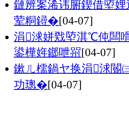
鏈辨案浠讳腑鍥借埅娌
荤粡鐞�
[04-07]
涓浗姘戣埅淇℃伅闆
鍙樺姩鎯呭喌
[04-07]
鏉ㄦ檽鍋ヤ换涓浗閽㈢
功璁�
[04-07]