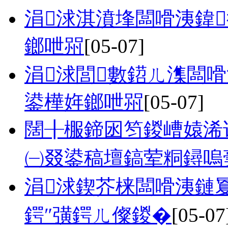
涓浗淇濆埄闆嗗洟鍏
鎯呭喌
[05-07]
涓浗閭數鍣ㄦ潗闆
鍙樺姩鎯呭喌
[05-07]
闊╂棴鍗囦笉鍐嶆媴浠
㈠叕鍙稿壇鎬荤粡鐞嗚
涓浗鍥芥梾闆嗗洟鏈
鍔″彉鍔ㄦ儏鍐�
[05-07