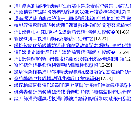
涓浗浜旂熆闆嗗洟鍏徃瀹嬬帀鑺崇瓑浜鸿亴鍔″彉鍔ㄦ
涓滄柟鐢垫皵闆嗗洟榛勪紵绛変汉鑱屽姟鍙樺姩鎯呭喌
[0
琚佹磥浠讳腑鍥借埅澶╃鎶€闆嗗洟鍏徃鍏氱粍鎴愬
榛勪紵涓嶅啀鎷呬换鍥藉鏍哥數鎶€鏈湁闄愬叕鍙稿厷
涓浗鐭虫补姹笢杩涚瓑浜鸿亴鍔″彉鍔ㄦ儏鍐�
[01-06]
鐜嬫€€涔︿换涓浗鍗庣數鎬讳細璁″笀
[12-29]
鑻忔尟鏄庝笉鍐嶆媴浠讳腑鍥界數瀛愬厷缁勬垚鍛樸€佸
涓浗浜旂熆鏉庣鍒╃瓑浜鸿亴鍔″彉鍔ㄦ儏鍐�
[12-29]
涓數鎶曢泦鍥㈢帇鍏堟枃绛変汉鑱屽姟鍙樺姩鎯呭喌
[12
寮犳檽涓滀换鍗楁柟鐢电綉鍏氱粍鎴愬憳
[12-29]
鏉庡簡鏋椾换涓埅闆嗗洟鍏氱粍鎴愬憳銆佸厷缁勭邯妫
寮犺嫳鍋ヤ换鍝堢數闆嗗洟鍓€荤粡鐞�
[12-29]
鏉庢柟鍕囦换涓浗鑸┖宸ヤ笟闆嗗洟鍏徃鍏氱粍鎴愬
鑱傛垚鏍逛笉鍐嶆媴浠讳腑鑸归泦鍥㈠壇鎬荤粡鐞嗚亴鍔
鍛ㄥ師涓嶅啀鎷呬换涓浗鐭冲寲鍏氱粍鍓功璁般€佸