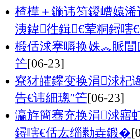
楂樺＋鍦讳笉鍐嶆媴浠
洟鍏徃鍓€荤粡鐞嗐
椴佸浗搴嗕换姝︽眽閭
笀
[06-23]
寮犲皬鑻变换涓浗杞
告€讳細璁″笀
[06-23]
瀛斿簡骞充换涓浗寤
鐞嗐€佸厷缁勬垚鍛�
[