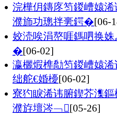
浣樺仴鏄庝笉鍐嶆媴浠
濮斾功璁拌亴鍔�
[06-1
姣涜唉涓嶅啀鎷呬换姝
�
[06-02]
瀛欐煆榫勪笉鍐嶆媴浠
绌舵€婚櫌
[06-02]
寮犳睙浠讳腑鍥芥潗鏂
濮斿壇涔﹁
[05-26]