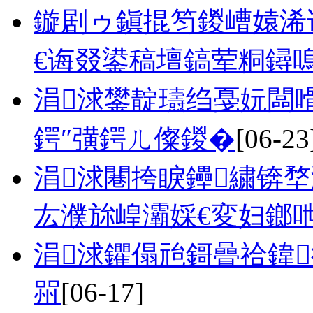
鏇剧ゥ鎭掍笉鍐嶆媴浠
€诲叕鍙稿壇鎬荤粡鐞
涓浗鐢靛瓙绉戞妧闆
鍔″彉鍔ㄦ儏鍐�
[06-23
涓浗闀挎睙鑸繍锛堥
厷濮旀崲灞婇€変妇鎯
涓浗鑺傝兘鎶曡祫鍏
喌
[06-17]