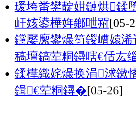
瑗垮畨鐢靛姏鏈烘鍒
屽姟鍙樺姩鎯呭喌
[05-2
钂嬮緳鐢熶笉鍐嶆媴浠
稿壇鎬荤粡鐞嗐€佸厷
鍒樺織姹熶换涓浗鏉
鍓€荤粡鐞�
[05-26]