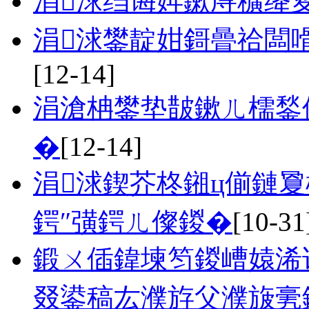
涓浗绉诲姩鏉庤穬绛
涓浗鐢靛姏鎶曡祫闆
[12-14]
涓滄柟鐢垫皵鏉ㄦ檽鍫
�
[12-14]
涓浗鍥芥柊鎺ц偂鏈
鍔″彉鍔ㄦ儏鍐�
[10-31
鍛ㄨ偛鍏堜笉鍐嶆媴浠
叕鍙稿厷濮斿父濮旇亴