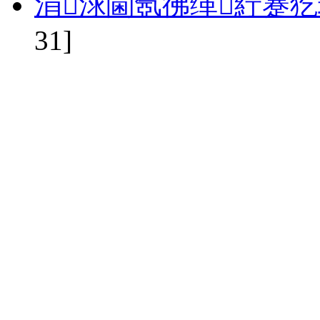
涓浗閫氬彿缂紵蹇
31]