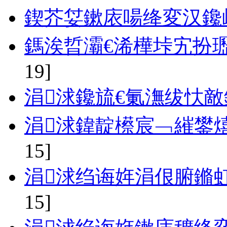
鍥芥姇鏉庡啺绛変汉鑱
鎷涘晢灞€浠樺垰宄扮
19]
涓浗鑱旈€氭潕绂忕
涓浗鍏靛櫒宸﹁繀鐢
15]
涓浗绉诲姩涓佷腑鏅
15]