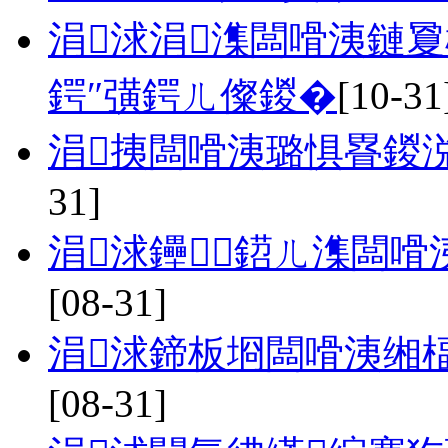
涓浗涓潗闆嗗洟鏈夐
鍔″彉鍔ㄦ儏鍐�
[10-31
涓挗闆嗗洟璐惧疂鍐
31]
涓浗鑸┖鍣ㄦ潗闆
[08-31]
涓浗鍗板埛闆嗗洟缃
[08-31]