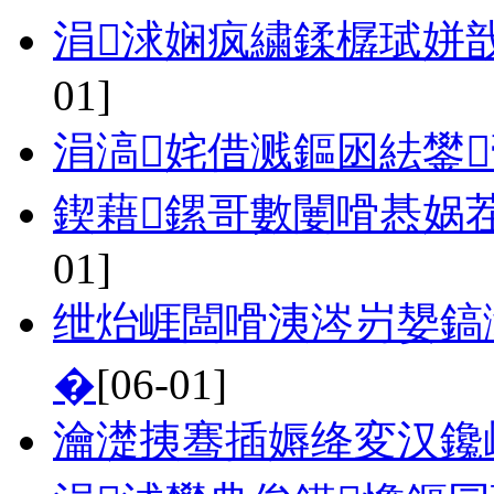
涓浗娴疯繍鍒樼珷姘
01]
涓滈姹借溅鏂囦紶鐢
鍥藉鏍哥數闄嗗惎娲
01]
绁炲崕闆嗗洟涔岃嫢鎬
�
[06-01]
瀹濋挗骞插媷绛変汉鑱