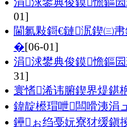
涓浗鐢典俊鏌憺鏂
01]
閫氱敤鎶€鏈泦鍥㈢
�
[06-01]
涓浗鐢典俊鏌憺鏂
31]
寰愭浠讳腑鍥界煶鍖
鍏靛櫒瑁呭闆嗗洟涓
鑸ぉ绉戞妧寮犲缓鎭