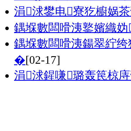
涓浗鐢电寮犵櫥娲茶
鍝堢數闆嗗洟鐜嬪織妫
鍝堢數闆嗗洟鍚翠紵绔
�
[02-17]
涓浗鍟嗛璐轰笢椋庤