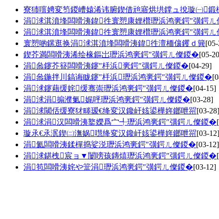
寮犻噾娉変笉鍐嶆媴浠讳腑鍥借兘寤烘垬鐣ュ挩璇㈠鍛
涓浗淇濆埄闆嗗洟鍏徃寰愬康娌欑瓑浜鸿亴鍔″彉鍔ㄦ
涓浗淇濆埄闆嗗洟鍏徃寰愬康娌欑瓑浜鸿亴鍔″彉鍔ㄦ
寰愬啲鏍逛换涓浗淇濆埄闆嗗洟鍏徃澶栭儴钁ｄ簨
[05-
鍥芥満闆嗗洟浠绘椽鏂岀瓑浜鸿亴鍔″彉鍔ㄦ儏鍐�
[05-20
涓叅鑳芥簮闆嗗洟鑳″杽浜亴鍔″彉鍔ㄦ儏鍐�
[04-29]
涓叅鍦拌川鎬诲眬鑳″杽浜瓑浜鸿亴鍔″彉鍔ㄦ儏鍐�
[0
涓浗鑳藉缓姹缓骞崇瓑浜鸿亴鍔″彉鍔ㄦ儏鍐�
[04-15]
涓浗涓搧濮氭娓呯瓑浜鸿亴鍔″彉鍔ㄦ儏鍐�
[03-28]
涓浗閾佸缓寮犲畻瑷€绛変汉鑱屽姟鍙樺姩鎯呭喌
[03-28
涓浗涓汉闆嗗洟鐜嬫爲宀╃瓑浜鸿亴鍔″彉鍔ㄦ儏鍐�
璇氶€氶泦鍥㈡潕娲嚖绛変汉鑱屽姟鍙樺姩鎯呭喌
[03-12
涓氦闆嗗洟鍒樿捣娑涚瓑浜鸿亴鍔″彉鍔ㄦ儏鍐�
[03-12]
涓浗鍖栧宸ョ▼闄嗙孩鏄熺瓑浜鸿亴鍔″彉鍔ㄦ儏鍐�
涓笣闆嗗洟姹や簹涓瓑浜鸿亴鍔″彉鍔ㄦ儏鍐�
[03-12]