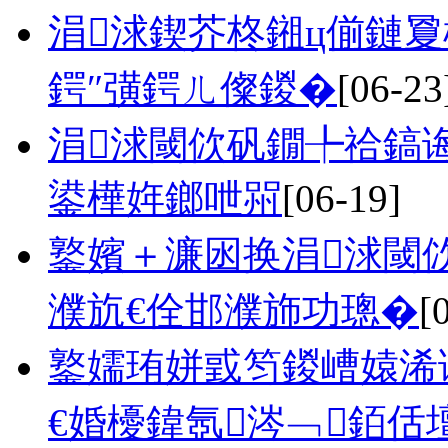
涓浗鍥芥柊鎺ц偂鏈
鍔″彉鍔ㄦ儏鍐�
[06-23
涓浗閾佽矾鐗╄祫鎬
鍙樺姩鎯呭喌
[06-19]
鐜嬪＋濂囦换涓浗閾
濮斻€佺邯濮斾功璁�
[
鐜嬬珛姘戜笉鍐嶆媴浠
€婚櫌鍏氬涔﹁銆佸