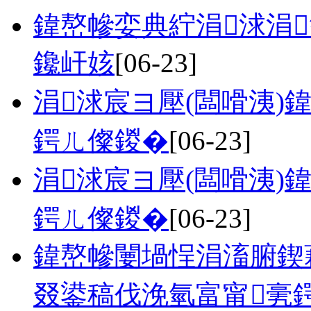
鍏嶅幓娈典紵涓浗涓
鑱屽姟
[06-23]
涓浗宸ヨ壓(闆嗗洟)
鍔ㄦ儏鍐�
[06-23]
涓浗宸ヨ壓(闆嗗洟)
鍔ㄦ儏鍐�
[06-23]
鍏嶅幓闄堝悜涓滀腑鍥
叕鍙稿伐浼氫富甯亴