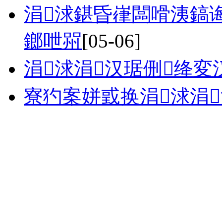
涓浗鍖昏嵂闆嗗洟鎬
鎯呭喌
[05-06]
涓浗涓汉琚侀绛
寮犳案姘戜换涓浗涓