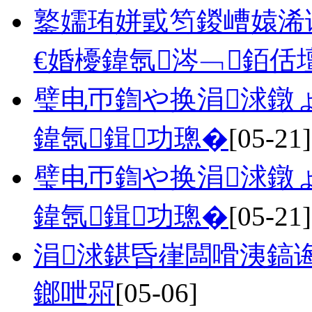
鐜嬬珛姘戜笉鍐嶆媴浠
€婚櫌鍏氬涔﹁銆佸
璧电帀鍧や换涓浗鐓
鍏氬鍓功璁�
[05-21]
璧电帀鍧や换涓浗鐓
鍏氬鍓功璁�
[05-21]
涓浗鍖昏嵂闆嗗洟鎬
鎯呭喌
[05-06]