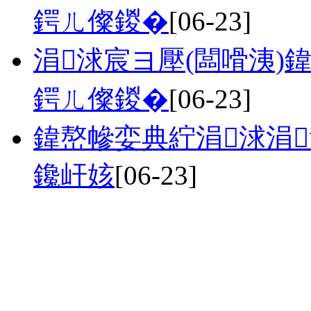
鍔ㄦ儏鍐�
[06-23]
涓浗宸ヨ壓(闆嗗洟)
鍔ㄦ儏鍐�
[06-23]
鍏嶅幓娈典紵涓浗涓
鑱屽姟
[06-23]