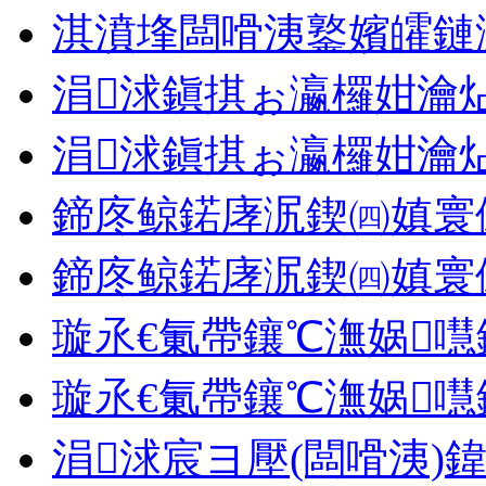
淇濆埄闆嗗洟鐜嬪皬鏈
涓浗鎭掑ぉ瀛欏姏瀹
涓浗鎭掑ぉ瀛欏姏瀹
鍗庝鲸鍩庨泦鍥㈣嫃寰
鍗庝鲸鍩庨泦鍥㈣嫃寰
璇氶€氭帶鑲℃潕娲
璇氶€氭帶鑲℃潕娲
涓浗宸ヨ壓(闆嗗洟)