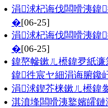
涓浗杞诲伐闆嗗洟鍏
�
[06-25]
涓浗杞诲伐闆嗗洟鍏
�
[06-25]
鍏嶅幓鏉ㄦ櫒鍏夛紙濂
鍏徃宸ヤ細涓诲腑鑱
涓浗鍥芥梾鏉ㄦ櫒鍏
淇濆埄闆嗗洟鐜嬪皬鏈