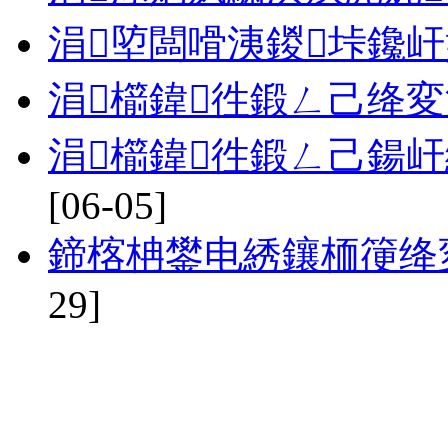
涓埅闆嗗洟鍐垰鑱
涓櫤鍏徃鍛ㄥ己绛
涓櫤鍏徃鍛ㄥ己鍚
[06-05]
鍗楁柟鐢电綉鑲栭箯绛
29]