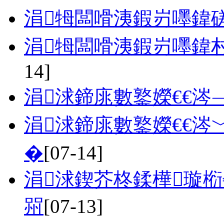
涓牳闆嗗洟鍜岃嚜鍏
涓牳闆嗗洟鍜岃嚜鍏
14]
涓浗鍗庣數鐜嬫€€涔
涓浗鍗庣數鐜嬫€€涔
�
[07-14]
涓浗鍥芥柊鍒樺璇
喌
[07-13]