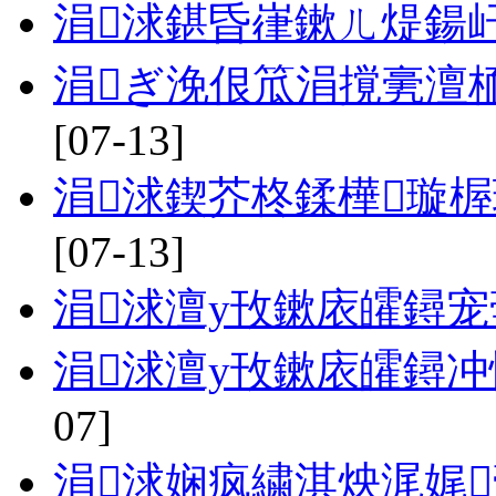
涓浗鍖昏嵂鏉ㄦ煶鍚
涓ぎ浼佷笟涓撹亴澶
[07-13]
涓浗鍥芥柊鍒樺璇
[07-13]
涓浗澶у攼鏉庡皬鐞宠
涓浗澶у攼鏉庡皬鐞
07]
涓浗娴疯繍淇炴浘娓