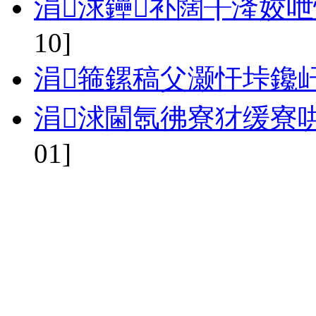
涓浗鑸补闊╂湰姣呭
10]
涓箍鏍稿父灏忓垰鑱
涓浗閫氬彿寮犲缓寮
01]