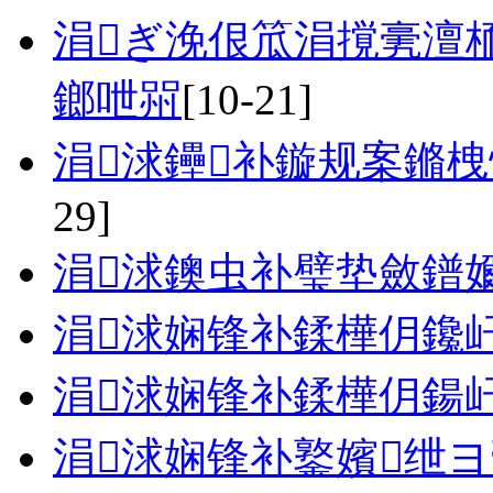
涓ぎ浼佷笟涓撹亴澶
鎯呭喌
[10-21]
涓浗鑸补鏇规案鏅
29]
涓浗鐭虫补璧垫斂鐠
涓浗娴锋补鍒樺仴鑱
涓浗娴锋补鍒樺仴鍚
涓浗娴锋补鐜嬪绁ヨ