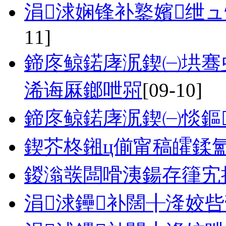
涓浗娴锋补鐜嬪绁ュ
11]
鍗庝鲸鍩庨泦鍥㈠垬骞
浠诲厤鎯呭喌
[09-10]
鍗庝鲸鍩庨泦鍥㈠惔鏂
鍥芥柊鎺ц偂甯稿皬鍒
鍐滃彂闆嗗洟鍚存箻宄
涓浗鑸补闊╂湰姣呰