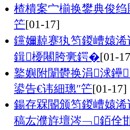
楂樻案宀椾换鐢典俊绉戝
笀
[01-17]
钂嬭繛蹇犱笉鍐嶆媴浠
鍓櫌闀胯亴鍔�
[01-17
鐜嬩附闈欎换涓浗鑸
鍙告€讳細璁″笀
[01-17]
鍚存槑閽颁笉鍐嶆媴浠
稿厷濮斿壇涔﹁銆佺