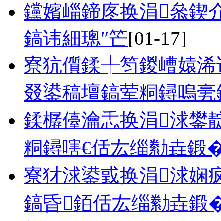
钂嬪崰鍗庝换涓叅鍥
鎬讳細璁″笀
[01-17]
寮犺儨鍒╀笉鍐嶆媴浠
叕鍙稿壇鎬荤粡鐞嗚亴
鍒樼儓瀹忎换涓浗鐢靛
粡鐞嗐€佸厷缁勬垚鍛
寮犲浗鍙戜换涓浗娴
鎬昏銆佸厷缁勬垚鍛