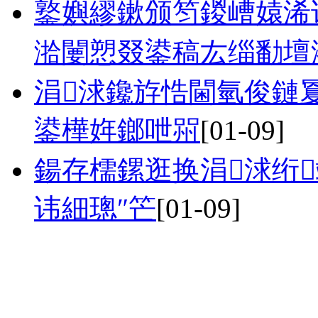
鐜嬩繆鏉颁笉鍐嶆媴浠
湁闄愬叕鍙稿厷缁勫壇
涓浗鑱斿悎閫氫俊鏈
鍙樺姩鎯呭喌
[01-09]
鍚存檽鏍逛换涓浗绗
讳細璁″笀
[01-09]