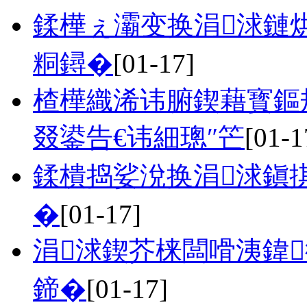
鍒樺ぇ灞变换涓浗鏈烘
粡鐞�
[01-17]
楂樺織浠讳腑鍥藉寳鏂
叕鍙告€讳細璁″笀
[01-1
鍒樻捣娑涗换涓浗鎭掑
�
[01-17]
涓浗鍥芥梾闆嗗洟鍏
鍗�
[01-17]