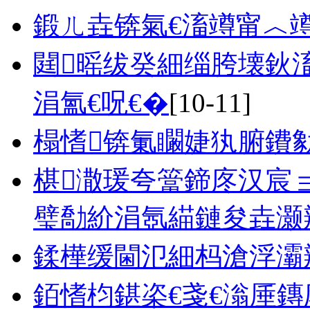
鍛ㄦ垚锛氣€滀竴甯︿竴
閮暚绂癸細缁胯壊鈥滀
涓氳€呪€�
[10-11]
榻愭锛氭矙婕犱腑鐨
椹潵瑗夸簹鍗庝汉宸
璧勪紒涓氬緢鏈夋垚灏
鍒樺缓閫氾細杩滄浮灞
銆愭枃鍖栥€戔€滃厜鏄