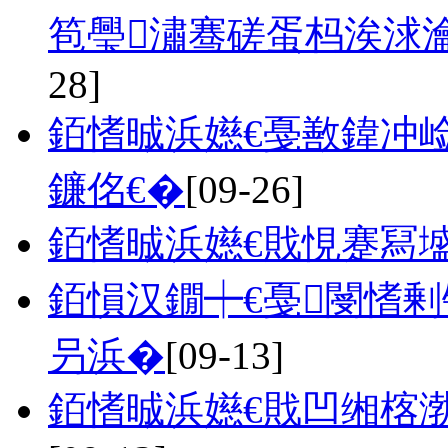
笣璺潚骞磋蛋杩涘浗瀹
28]
銆愭晠浜嬨€戞敾鍏冲
鐮佲€�
[09-26]
銆愭晠浜嬨€戝悓蹇冩
銆愪汉鐗┿€戞閿愭
叧浜�
[09-13]
銆愭晠浜嬨€戝凹缃楁