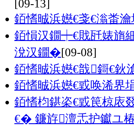
[09-13]
銆愭晠浜嬨€戔€滃畨瀹
銆愪汉鐗┿€戝瓩婊旓
涗汉鐗�
[09-08]
銆愭晠浜嬨€戠鎶€鈥
銆愭晠浜嬨€戜唤浠界
銆愭枃鍖栥€戜笢椋庡
€� 鐮斿澶忎护钀ユ