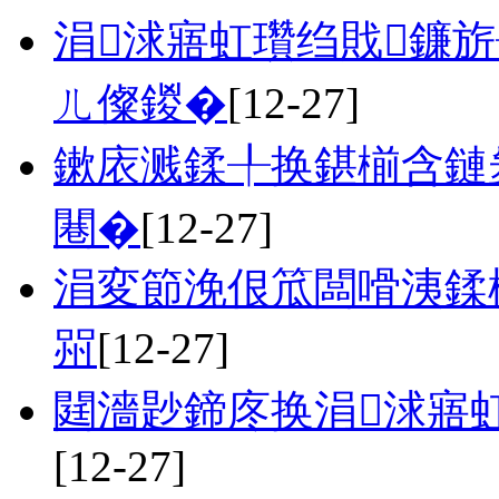
涓浗寤虹瓚绉戝鐮
ㄦ儏鍐�
[12-27]
鏉庡溅鍒╀换鍖椾含鏈
闀�
[12-27]
涓変節浼佷笟闆嗗洟鍒
喌
[12-27]
閮濇尟鍗庝换涓浗寤
[12-27]