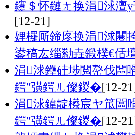
鑳＄怀鏈ㄤ换涓浗澶
[12-21]
娌欏厛鍗庝换涓浗闀
鍙稿厷缁勬垚鍛樸€佸
涓浗鑸硅埗閲嶅伐闆
鍔″彉鍔ㄦ儏鍐�
[12-21
涓浗鍏靛櫒宸ヤ笟闆
鍔″彉鍔ㄦ儏鍐�
[12-21