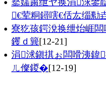
鐜嬬粛绁ヤ换涓浗鐢
€荤粡鐞嗐€佸厷缁勬
寮犵孩鍔涗换绁炲崕闆
钁ｄ簨
[12-21]
涓浗鎭掑ぉ闆嗗洟鍏
ㄦ儏鍐�
[12-19]