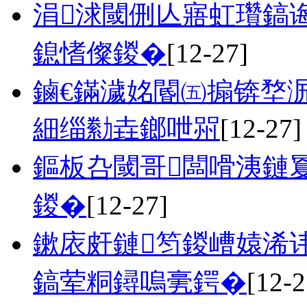
涓浗閾侀亾寤虹瓚鎬
鎴愭儏鍐�
[12-27]
鏀€鏋濊姳閽㈤搧锛堥
細缁勬垚鎯呭喌
[12-27]
鏂板叴閾哥闆嗗洟鏈
鍐�
[12-27]
鏉庡皯鏈笉鍐嶆媴浠
鎬荤粡鐞嗚亴鍔�
[12-2