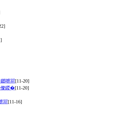
]
22]
]
姩鎯呭喌
[11-20]
ㄦ儏鍐�
[11-20]
呭喌
[11-16]