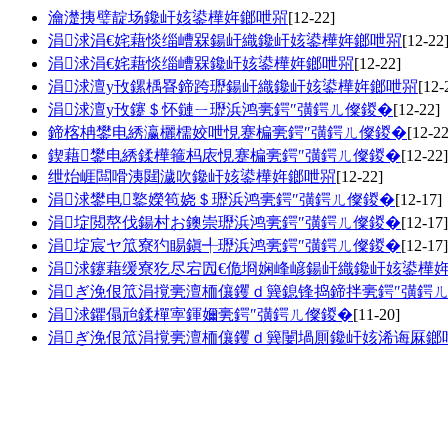
瀹濋挗璧靛场鑱屽姟鍙樺姩鎯呭喌
[12-22]
涓浗涓€姹藉惔缁嶆槑鍚屽織鑱屽姟鍙樺姩鎯呭喌
[12-22
涓浗涓€姹藉惔缁嶆槑鑱屽姟鍙樺姩鎯呭喌
[12-22]
涓浗澶у攼鏍楀疂鍗跨瓑鍚屽織鑱屽姟鍙樺姩鎯呭喌
[12-
涓浗澶у攼鑳＄怀鏈ㄧ瓑浜鸿亴鍔″彉鍔ㄦ儏鍐�
[12-22]
鍗楁柟鐢电綉瀛欐檽姣呭悓蹇楄亴鍔″彉鍔ㄦ儏鍐�
[12-22
鍥藉鐢电綉鍒樺箍杩庡悓蹇楄亴鍔″彉鍔ㄦ儏鍐�
[12-22]
绁炲崕闆嗗洟閮濊吹鑱屽姟鍙樺姩鎯呭喌
[12-22]
涓浗鐢电鐜嬫笣娆＄瓑浜鸿亴鍔″彉鍔ㄦ儏鍐�
[12-17]
涓埞閲嶅伐鍚村お鐭崇瓑浜鸿亴鍔″彉鍔ㄦ儏鍐�
[12-17]
涓埞宸ヤ笟寮犳睗鎭╃瓑浜鸿亴鍔″彉鍔ㄦ儏鍐�
[12-17]
涓浗鑳藉缓寮犵尽宕囥€佹埛娴峰嵃鍚屽織鑱屽姟鍙樺
涓ぎ浼佷笟涓撹亴澶栭儴钁ｄ簨鎴锋捣鍗拌亴鍔″彉鍔
涓浗鑺傝兘鍒樿寕鍕嬭亴鍔″彉鍔ㄦ儏鍐�
[11-20]
涓ぎ浼佷笟涓撹亴澶栭儴钁ｄ簨闄堝厠鑱屽姟浠诲厤鎯